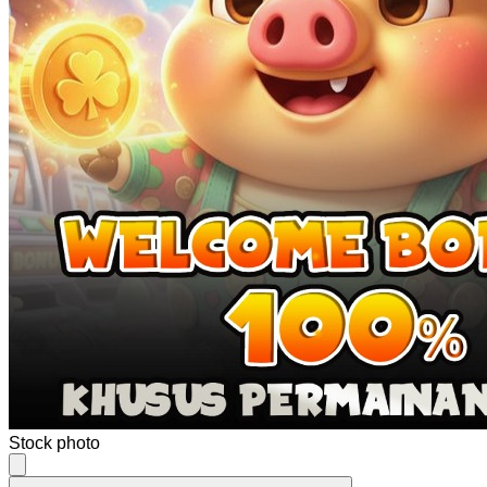
Stock photo