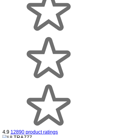
4.9
12890 product ratings