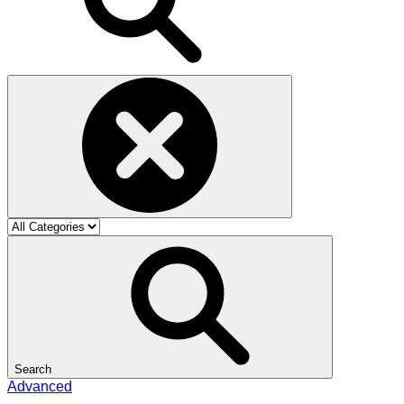
Search
Advanced