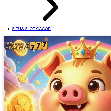
SITUS SLOT GACOR