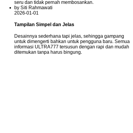
seru dan tidak pernah membosankan.
by Siti Rahmawati
2026-01-01
Tampilan Simpel dan Jelas
Desainnya sederhana tapi jelas, sehingga gampang
untuk dimengerti bahkan untuk pengguna baru. Semua
informasi ULTRA777 tersusun dengan rapi dan mudah
ditemukan tanpa harus bingung.