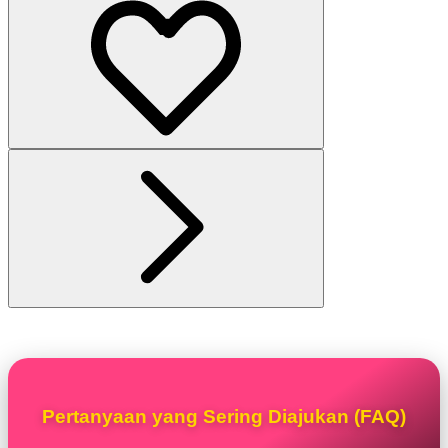
Pertanyaan yang Sering Diajukan (FAQ)