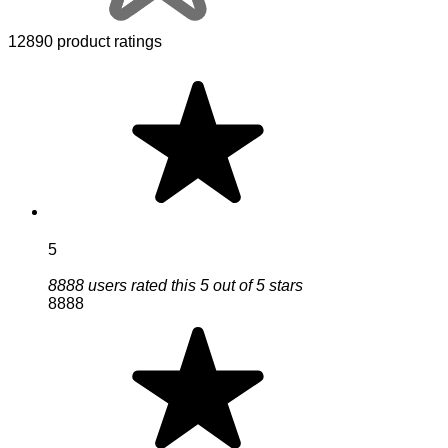
12890 product ratings
5
8888 users rated this 5 out of 5 stars
8888